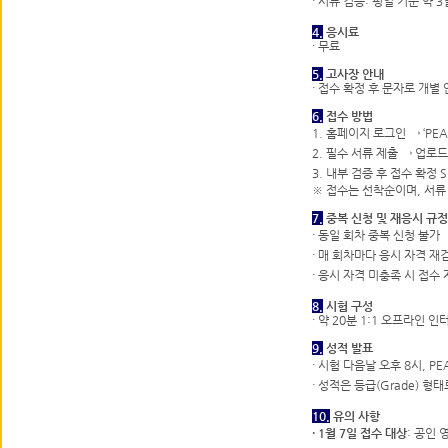
·
서류 검증: 평일 기준 약 3
4.
응시료
·
무료
5.
고사장 안내
·
접수 확정 후 문자로 개별 
6.
접수 방법
1. 홈페이지 로그인 → ‘PEA
2. 필수 서류 제출 → 업로드
3. 내부 검증 후 접수 확정 
※ 접수는 선착순이며, 서류
7.
중복 신청 및 재응시 규정
·
동일 회차 중복 신청 불가
·
매 회차마다 응시 자격 재
·
응시 자격 미충족 시 접수 
8.
시험 구성
·
약 20분 1:1 오프라인 인
9.
성적 발표
·
시험 다음날 오후 8시, P
·
성적은 등급(Grade) 형태
10.
유의 사항
·
1월 7일 접수 대상
: 공인