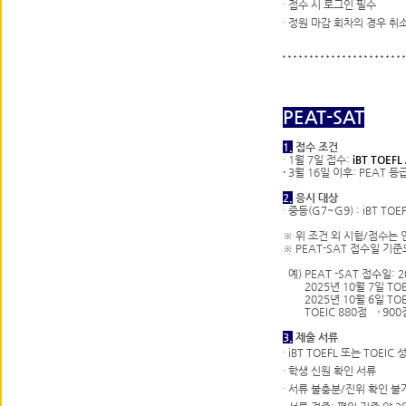
·
접수 시 로그인 필수
·
정원 마감 회차의 경우 취소
PEAT-SAT
1.
접수 조건
·
1월 7일 접수:
iBT TOEF
·
3월 16일 이후
:
PEAT 등
2.
응시 대상
·
중등(G7~G9) : iBT TO
※ 위 조건 외 시험/점수는
※ PEAT-
SAT 접수일 기준으
예) PEAT -SAT 접수일: 
2025년 10월 7일 TO
2025년 10월 6일 TO
TOEIC 880점 → 90
3.
제출 서류
·
iBT TOEFL 또는 TOEI
·
학생 신원 확인 서류
·
서류 불충분/진위 확인 불가