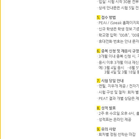
·
입실: 시험 시작 30분 전
·
상세 안내문은 시험 5일 전
5.
접수 방법
·
PEAI / iSpeak 홈페
·
신규 학생은 학생 정보 기
·
학교명 입력: “00초”, “00
·
휴대전화 번호는 안내 문자
6.
중복 신청 및 재응시 규정
·
3개월 이내 중복 신청 시,
·
응시 이후 3개월 이내 재신
예)
3월 4일 응시 → 6월 
3월 4일 및 3월 18일 동
7.
시험 당일 안내
·
연필, 지우개 제공 / 전자
·
시험 구성 및 절차: 회차 
·
PEAT 결과 개별 상담은 
8.
성적 발표
· 2주 후 수요일
오후 4시,
·
성적표는 온라인 제공
9.
유의 사항
·
회차별 정원 선착순 마감